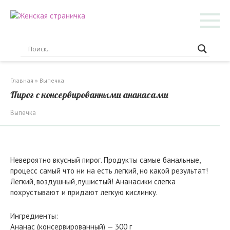
Перейти
к
контенту
Главная
»
Выпечка
Пирог с консервированными ананасами
Выпечка
Невероятно вкусный пирог. Продукты самые банальные,
процесс самый что ни на есть легкий, но какой результат!
Легкий, воздушный, пушистый! Ананасики слегка
похрустывают и придают легкую кислинку.
Ингредиенты:
Ананас (консервированный) — 300 г