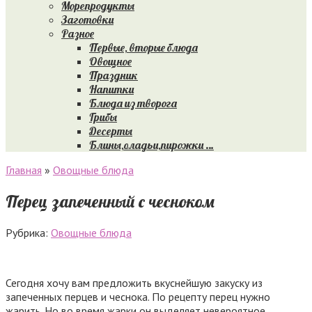
Морепродукты
Заготовки
Разное
Первые, вторые блюда
Овощное
Праздник
Напитки
Блюда из творога
Грибы
Десерты
Блины,оладьи,пирожки …
Главная
»
Овощные блюда
Перец запеченный с чесноком
Рубрика:
Овощные блюда
Сегодня хочу вам предложить вкуснейшую закуску из
запеченных перцев и чеснока. По рецепту перец нужно
жарить. Но во время жарки он выделяет невероятное