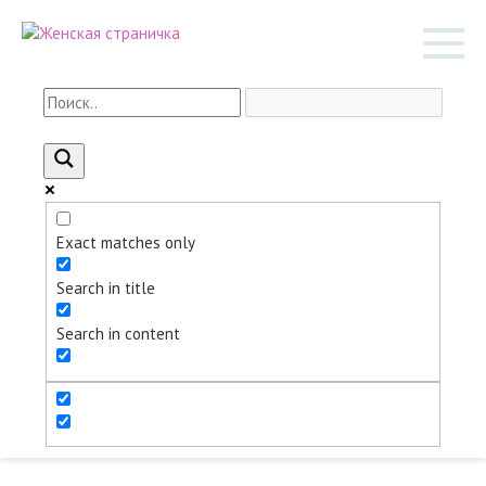
Перейти
к
контенту
Exact matches only
Search in title
Search in content