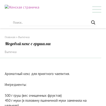
Перейти
к
контенту
Главная
»
Выпечка
Медовый кекс с грушами
Выпечка
Ароматный кекс для приятного чаепития.
Ингредиенты:
500 г груш (вес очищенных фруктов)
450 г муки (я половину пшеничной муки заменила на
цельную)