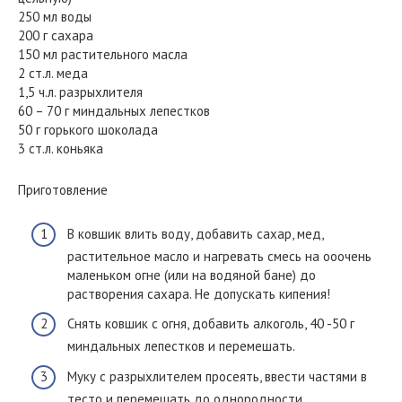
250 мл воды
200 г сахара
150 мл растительного масла
2 ст.л. меда
1,5 ч.л. разрыхлителя
60 – 70 г миндальных лепестков
50 г горького шоколада
3 ст.л. коньяка
Приготовление
В ковшик влить воду, добавить сахар, мед,
растительное масло и нагревать смесь на ооочень
маленьком огне (или на водяной бане) до
растворения сахара. Не допускать кипения!
Снять ковшик с огня, добавить алкоголь, 40 -50 г
миндальных лепестков и перемешать.
Муку с разрыхлителем просеять, ввести частями в
тесто и перемешать до однородности.