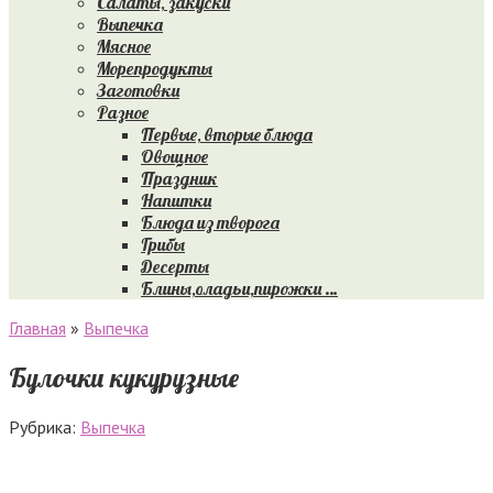
Салаты, закуски
Выпечка
Мясное
Морепродукты
Заготовки
Разное
Первые, вторые блюда
Овощное
Праздник
Напитки
Блюда из творога
Грибы
Десерты
Блины,оладьи,пирожки …
Главная
»
Выпечка
Булочки кукурузные
Рубрика:
Выпечка