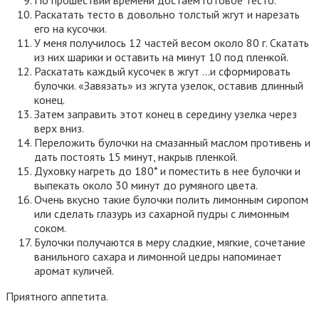
По прошествии времени достаем готовое тесто.
Раскатать тесто в довольно толстый жгут и нарезать
его на кусочки.
У меня получилось 12 частей весом около 80 г. Скатать
из них шарики и оставить на минут 10 под пленкой.
Раскатать каждый кусочек в жгут …и сформировать
булочки. «Завязать» из жгута узелок, оставив длинный
конец.
Затем заправить этот конец в середину узелка через
верх вниз.
Переложить булочки на смазанный маслом противень и
дать постоять 15 минут, накрыв пленкой.
Духовку нагреть до 180* и поместить в нее булочки и
выпекать около 30 минут до румяного цвета.
Очень вкусно такие булочки полить лимонным сиропом
или сделать глазурь из сахарной пудры с лимонным
соком.
Булочки получаются в меру сладкие, мягкие, сочетание
ванильного сахара и лимонной цедры напоминает
аромат куличей.
Приятного аппетита.