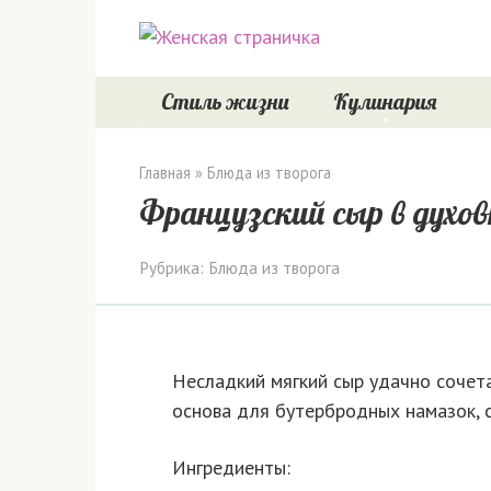
Перейти
к
контенту
Стиль жизни
Кулинария
Главная
»
Блюда из творога
Французский сыр в духов
Рубрика:
Блюда из творога
Несладкий мягкий сыр удачно сочета
основа для бутербродных намазок, с
Ингредиенты: