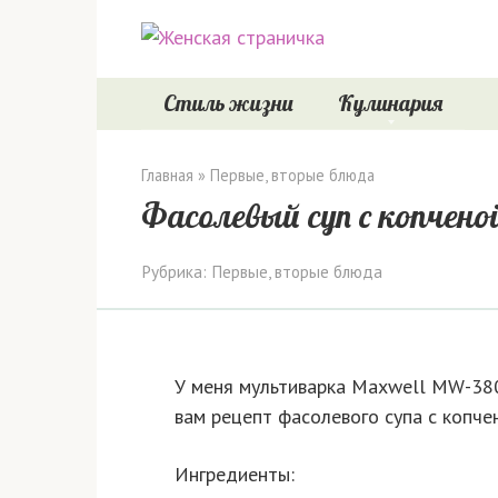
Перейти
к
контенту
Стиль жизни
Кулинария
Главная
»
Первые, вторые блюда
Фасолевый суп с копчено
Рубрика:
Первые, вторые блюда
У меня мультиварка Maxwell MW-380
вам рецепт фасолевого супа с копче
Ингредиенты: