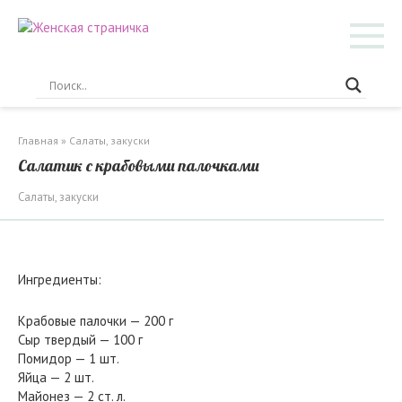
Перейти
к
контенту
Главная
»
Салаты, закуски
Cалатик с крабовыми палочками
Салаты, закуски
Ингредиенты:
Крабовые палочки — 200 г
Сыр твердый — 100 г
Помидор — 1 шт.
Яйца — 2 шт.
Майонез — 2 ст. л.