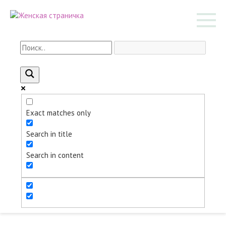
Перейти
к
контенту
Exact matches only
Search in title
Search in content