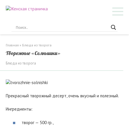
Перейти
к
контенту
Главная
»
Блюда из творога
Творожные «Солнышки»
Блюда из творога
Прекрасный творожный десерт, очень вкусный и полезный.
Ингредиенты:
творог — 500 гр.,