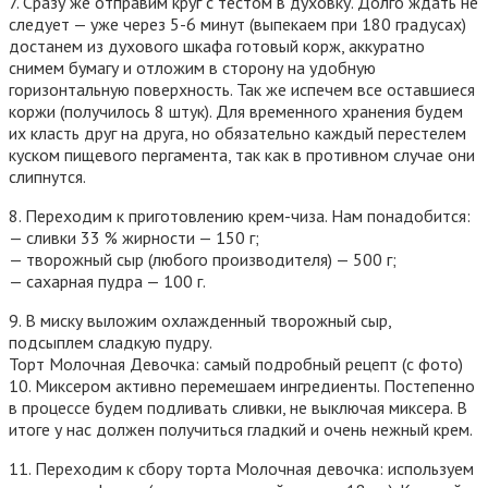
7. Сразу же отправим круг с тестом в духовку. Долго ждать не
следует — уже через 5-6 минут (выпекаем при 180 градусах)
достанем из духового шкафа готовый корж, аккуратно
снимем бумагу и отложим в сторону на удобную
горизонтальную поверхность. Так же испечем все оставшиеся
коржи (получилось 8 штук). Для временного хранения будем
их класть друг на друга, но обязательно каждый перестелем
куском пищевого пергамента, так как в противном случае они
слипнутся.
8. Переходим к приготовлению крем-чиза. Нам понадобится:
— сливки 33 % жирности — 150 г;
— творожный сыр (любого производителя) — 500 г;
— сахарная пудра — 100 г.
9. В миску выложим охлажденный творожный сыр,
подсыплем сладкую пудру.
Торт Молочная Девочка: самый подробный рецепт (с фото)
10. Миксером активно перемешаем ингредиенты. Постепенно
в процессе будем подливать сливки, не выключая миксера. В
итоге у нас должен получиться гладкий и очень нежный крем.
11. Переходим к сбору торта Молочная девочка: используем