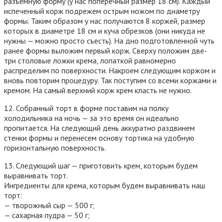
разъемную форму (у нас поперечный размер 18 см). Каждый
испеченный корж подрежем острым ножом по диаметру
формы. Таким образом у нас получаются 8 коржей, размер
которых в диаметре 18 см и куча обрезков (они никуда не
нужны — можно просто съесть). На дно подготовленной чуть
ранее формы выложим первый корж. Сверху положим две-
три столовые ложки крема, лопаткой равномерно
распределим по поверхности. Накроем следующим коржом и
вновь повторим процедуру. Так поступим со всеми коржами и
кремом. На самый верхний корж крем класть не нужно.
12. Собранный торт в форме поставим на полку
холодильника на ночь — за это время он идеально
пропитается. На следующий день аккуратно раздвинем
стенки формы и перенесем основу тортика на удобную
горизонтальную поверхность.
13. Следующий шаг — приготовить крем, которым будем
выравнивать торт.
Ингредиенты для крема, которым будем выравнивать наш
торт:
— творожный сыр — 500 г;
— сахарная пудра — 50 г;