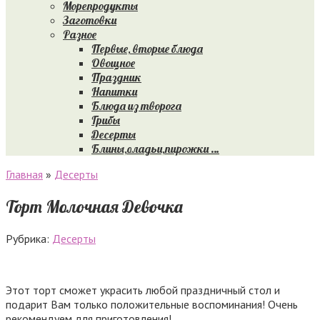
Морепродукты
Заготовки
Разное
Первые, вторые блюда
Овощное
Праздник
Напитки
Блюда из творога
Грибы
Десерты
Блины,оладьи,пирожки …
Главная
»
Десерты
Торт Молочная Девочка
Рубрика:
Десерты
Этот торт сможет украсить любой праздничный стол и
подарит Вам только положительные воспоминания! Очень
рекомендуем для приготовления!