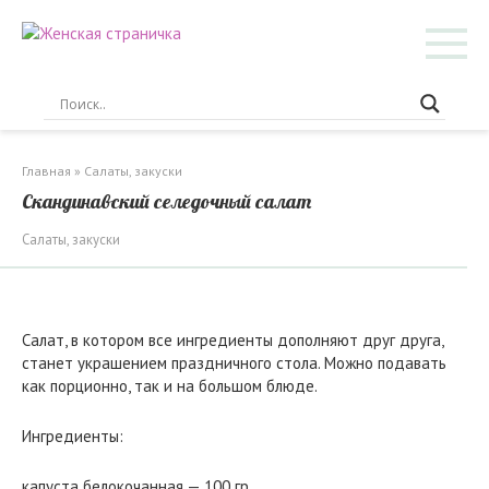
Перейти
к
контенту
Главная
»
Салаты, закуски
Скандинавский селедочный салат
Салаты, закуски
Салат, в котором все ингредиенты дополняют друг друга,
станет украшением праздничного стола. Можно подавать
как порционно, так и на большом блюде.
Ингредиенты:
капуста белокочанная — 100 гр.