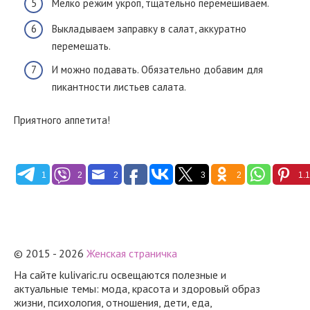
Мелко режим укроп, тщательно перемешиваем.
Выкладываем заправку в салат, аккуратно
перемешать.
И можно подавать. Обязательно добавим для
пикантности листьев салата.
Приятного аппетита!
1
2
2
3
2
1.
© 2015 - 2026
Женская страничка
На сайте kulivaric.ru освещаются полезные и
актуальные темы: мода, красота и здоровый образ
жизни, психология, отношения, дети, еда,