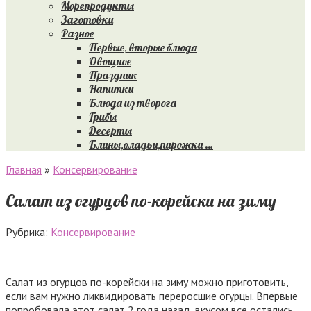
Морепродукты
Заготовки
Разное
Первые, вторые блюда
Овощное
Праздник
Напитки
Блюда из творога
Грибы
Десерты
Блины,оладьи,пирожки …
Главная
»
Консервирование
Салат из огурцов по-корейски на зиму
Рубрика:
Консервирование
Салат из огурцов по-корейски на зиму можно приготовить,
если вам нужно ликвидировать переросшие огурцы. Впервые
попробовала этот салат 2 года назад, вкусом все остались