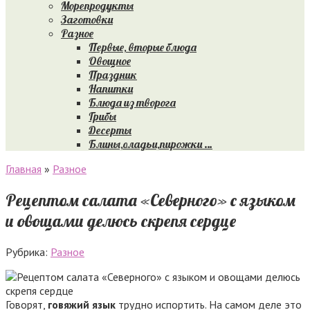
Морепродукты
Заготовки
Разное
Первые, вторые блюда
Овощное
Праздник
Напитки
Блюда из творога
Грибы
Десерты
Блины,оладьи,пирожки …
Главная
»
Разное
Рецептом салата «Северного» с языком
и овощами делюсь скрепя сердце
Рубрика:
Разное
Говорят,
говяжий язык
трудно испортить. На самом деле это