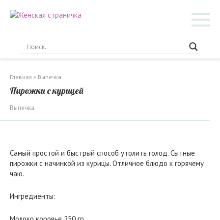
Перейти
к
контенту
Главная
»
Выпечка
Пирожки с курицей
Выпечка
Самый простой и быстрый способ утолить голод. Сытные
пирожки с начинкой из курицы. Отличное блюдо к горячему
чаю.
Ингредиенты:
Молоко коровье 250 гр.