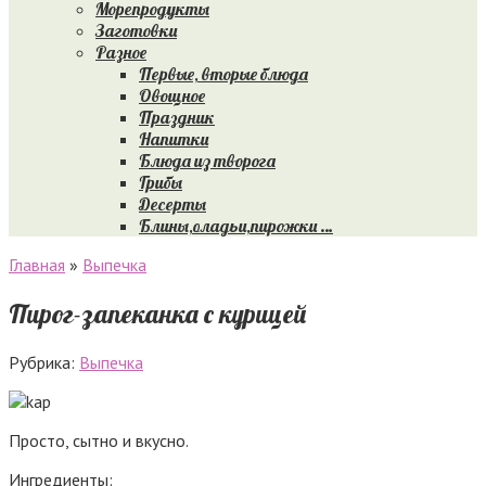
Морепродукты
Заготовки
Разное
Первые, вторые блюда
Овощное
Праздник
Напитки
Блюда из творога
Грибы
Десерты
Блины,оладьи,пирожки …
Главная
»
Выпечка
Пирог-запеканка с курицей
Рубрика:
Выпечка
Просто, сытно и вкусно.
Ингредиенты: