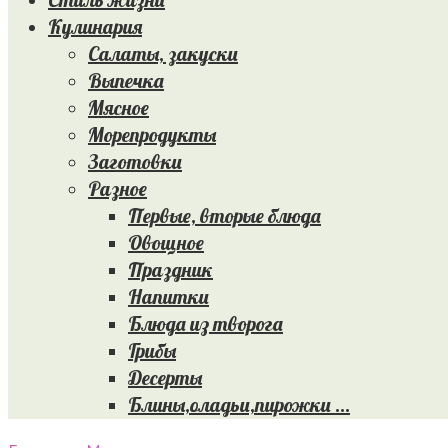
Кулинария
Салаты, закуски
Выпечка
Мясное
Морепродукты
Заготовки
Разное
Первые, вторые блюда
Овощное
Праздник
Напитки
Блюда из творога
Грибы
Десерты
Блины,оладьи,пирожки …