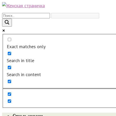
Перейти
к
контенту
Exact matches only
Search in title
Search in content
Стиль жизни