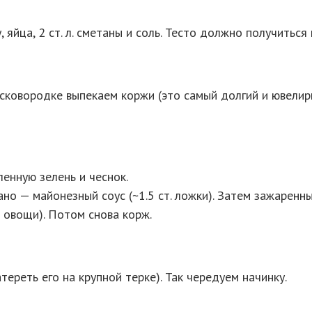
йца, 2 ст. л. сметаны и соль. Тесто должно получиться 
ковородке выпекаем коржи (это самый долгий и ювелирный
енную зелень и чеснок.
но — майонезный соус (~1.5 ст. ложки). Затем зажаренны
овощи). Потом снова корж.
ереть его на крупной терке). Так чередуем начинку.