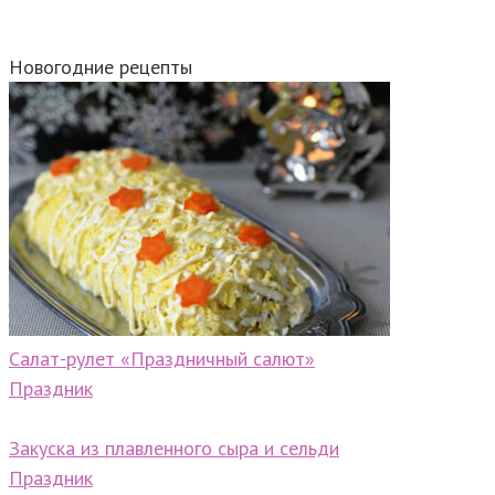
Новогодние рецепты
Салат-рулет «Праздничный салют»
Праздник
Закуска из плавленного сыра и сельди
Праздник