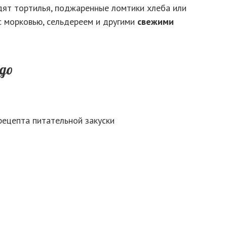
дят тортилья, поджаренные ломтики хлеба или
с морковью, сельдереем и другими
свежими
до