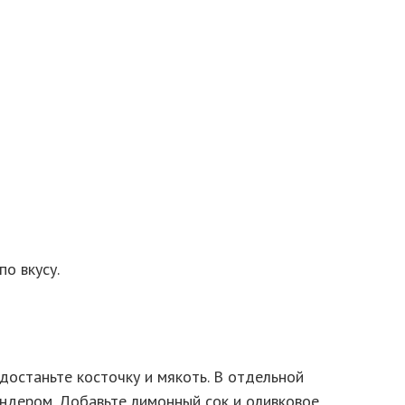
о вкусу.
достаньте косточку и мякоть. В отдельной
ндером. Добавьте лимонный сок и оливковое