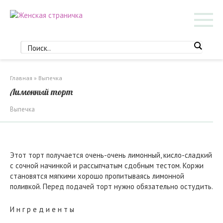
Перейти
к
контенту
Главная
»
Выпечка
Лимонный торт
Выпечка
Этот торт получается очень-очень лимонный, кисло-сладкий
с сочной начинкой и рассыпчатым сдобным тестом. Коржи
становятся мягкими хорошо пропитываясь лимонной
поливкой. Перед подачей торт нужно обязательно остудить.
И н г р е д и е н т ы