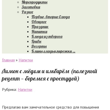
Морепродукты
Заготовки
Разное
Первые, вторые блюда
Овощное
Праздник
Напитки
Блюда из творога
Грибы
Десерты
Блины,оладьи,пирожки …
Главная
»
Напитки
Лимон с мёдом и имбирём (полезный
рецепт — боремся с простудой)
Рубрика:
Напитки
Предлагаю вам замечательное средство для повышения