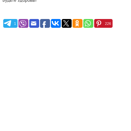
Будьте здоровы!
1
226