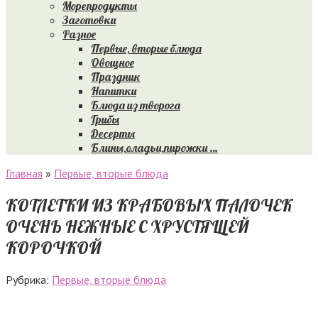
Морепродукты
Заготовки
Разное
Первые, вторые блюда
Овощное
Праздник
Напитки
Блюда из творога
Грибы
Десерты
Блины,оладьи,пирожки …
Главная
»
Первые, вторые блюда
КОТЛЕТКИ ИЗ КРАБОВЫХ ПАЛОЧЕК
ОЧЕНЬ НЕЖНЫЕ С ХРУСТЯЩЕЙ
КОРОЧКОЙ
Рубрика:
Первые, вторые блюда