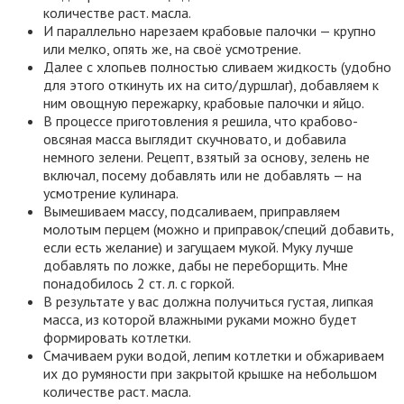
количестве раст. масла.
И параллельно нарезаем крабовые палочки — крупно
или мелко, опять же, на своё усмотрение.
Далее с хлопьев полностью сливаем жидкость (удобно
для этого откинуть их на сито/дуршлаг), добавляем к
ним овощную пережарку, крабовые палочки и яйцо.
В процессе приготовления я решила, что крабово-
овсяная масса выглядит скучновато, и добавила
немного зелени. Рецепт, взятый за основу, зелень не
включал, посему добавлять или не добавлять — на
усмотрение кулинара.
Вымешиваем массу, подсаливаем, приправляем
молотым перцем (можно и приправок/специй добавить,
если есть желание) и загущаем мукой. Муку лучше
добавлять по ложке, дабы не переборщить. Мне
понадобилось 2 ст. л. с горкой.
В результате у вас должна получиться густая, липкая
масса, из которой влажными руками можно будет
формировать котлетки.
Смачиваем руки водой, лепим котлетки и обжариваем
их до румяности при закрытой крышке на небольшом
количестве раст. масла.