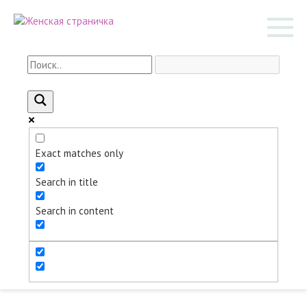
Перейти
к
контенту
Exact matches only
Search in title
Search in content