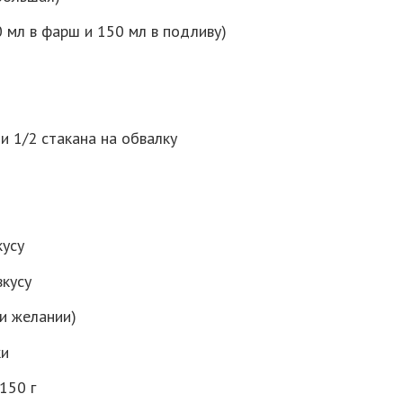
0 мл в фарш и 150 мл в подливу)
 и 1/2 стакана на обвалку
кусу
вкусу
ри желании)
ки
150 г