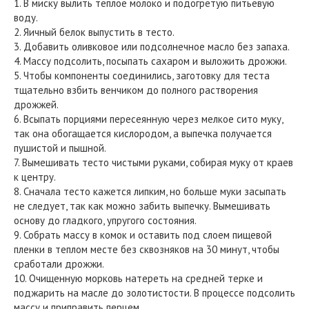
1. В миску вылить теплое молоко и подогретую питьевую
воду.
2. Яичный белок выпустить в тесто.
3. Добавить оливковое или подсолнечное масло без запаха.
4. Массу подсолить, посыпать сахаром и выложить дрожжи.
5. Чтобы компоненты соединились, заготовку для теста
тщательно взбить венчиком до полного растворения
дрожжей.
6. Всыпать порциями пересеянную через мелкое сито муку,
так она обогащается кислородом, а выпечка получается
пушистой и пышной.
7. Вымешивать тесто чистыми руками, собирая муку от краев
к центру.
8. Сначала тесто кажется липким, но больше муки засыпать
не следует, так как можно забить выпечку. Вымешивать
основу до гладкого, упругого состояния.
9. Собрать массу в комок и оставить под слоем пищевой
пленки в теплом месте без сквозняков на 30 минут, чтобы
сработали дрожжи.
10. Очищенную морковь натереть на средней терке и
поджарить на масле до золотистости. В процессе подсолить
массу и приправить перцем.