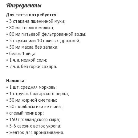
Ингредиенты
Для теста потребуется:
• 3 стакана пшеничной муки;
• 80 мл теплого молока;
• 80 мл питьевой фильтрованной воды;
• 5 г сухих или 10 г живых дрожжей;
• 50 мл масла без запаха;
• белок 1 яйца;
• 1 ч. л. мелкой соли;
• 2 ч. л. без горки сахара.
Начинка:
• 1 шт. средняя морковь;
• 1 стручок болгарского перца;
• 50 мл жирной сметаны;
• 50 г колбасы или ветчины;
• спелый помидор;
• 150 г голландского сыра;
• 5-6 свежих веток укропа;
• желток для промазывания.