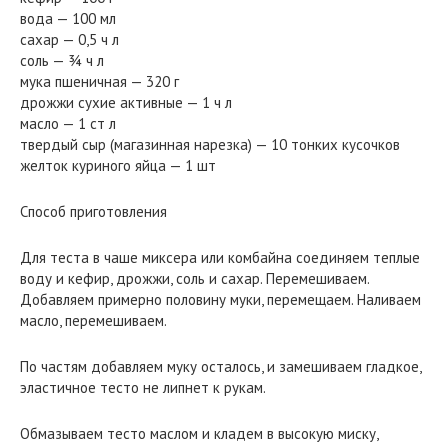
вода — 100 мл
сахар — 0,5 ч л
соль — ¾ ч л
мука пшеничная — 320 г
дрожжи сухие активные — 1 ч л
масло — 1 ст л
твердый сыр (магазинная нарезка) — 10 тонких кусочков
желток куриного яйца — 1 шт
Способ приготовления
Для теста в чаше миксера или комбайна соединяем теплые
воду и кефир, дрожжи, соль и сахар. Перемешиваем.
Добавляем примерно половину муки, перемещаем. Наливаем
масло, перемешиваем.
По частям добавляем муку осталось, и замешиваем гладкое,
эластичное тесто не липнет к рукам.
Обмазываем тесто маслом и кладем в высокую миску,