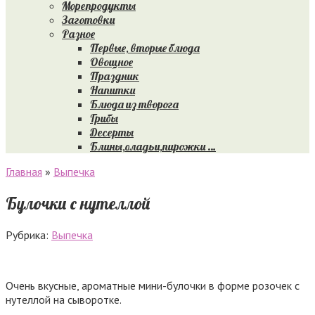
Морепродукты
Заготовки
Разное
Первые, вторые блюда
Овощное
Праздник
Напитки
Блюда из творога
Грибы
Десерты
Блины,оладьи,пирожки …
Главная
»
Выпечка
Булочки с нутеллой
Рубрика:
Выпечка
Очень вкусные, ароматные мини-булочки в форме розочек с
нутеллой на сыворотке.