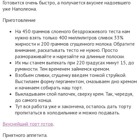
Готовится очень быстро, а получается вкуснее надоевшего
уже Наполеона.
Приготовление
На 450 граммов слоеного бездрожжевого теста нам
нужно взять только 400 миллилитров сливок 33%
жирности и 200 граммов сгущенного молока. Обратите
внимание, раскатывать тесто не нужно. Просто
размораживайте и нарезайте на длинные полоски.
Их мы станем выпекать при 220 градусах минут 15, до
румяности. Тем временем займемся кремом.
Взобьем сливки, сгущенку введем тонкой струйкой.
Выстилаем форму пергаментом, смазываем дно кремом
и начинаем собирать наш торт.
Выкладываем слой палочек, сверху крем. Так, чередуя,
до самого конца.
Тут вся работа уже и закончена, осталось дать торту
пропитаться в холодильнике и можно подавать.
Вкуснейший торт готов
.
Приятного аппетита.