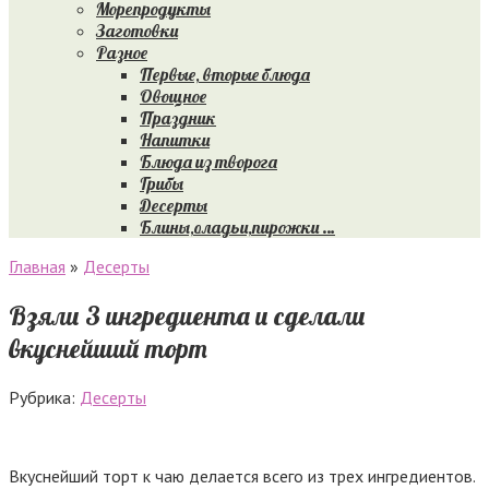
Морепродукты
Заготовки
Разное
Первые, вторые блюда
Овощное
Праздник
Напитки
Блюда из творога
Грибы
Десерты
Блины,оладьи,пирожки …
Главная
»
Десерты
Взяли 3 ингредиента и сделали
вкуснейший торт
Рубрика:
Десерты
Вкуснейший торт к чаю делается всего из трех ингредиентов.