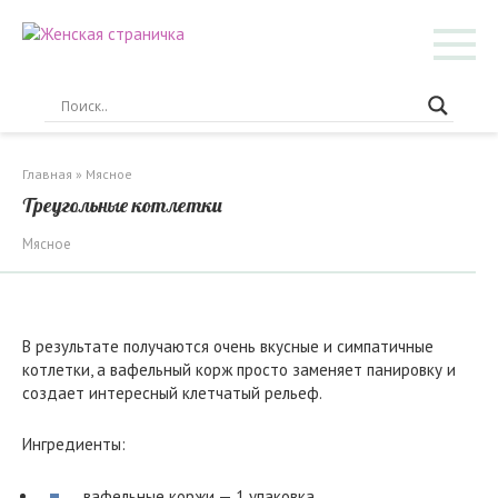
Перейти
к
контенту
Главная
»
Мясное
Треугольные котлетки
Мясное
В результате получаются очень вкусные и симпатичные
котлетки, а вафельный корж просто заменяет панировку и
создает интересный клетчатый рельеф.
Ингредиенты:
вафельные коржи — 1 упаковка