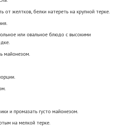
ь от желтков, белки натереть на крупной терке.
ия.
гольное или овальное блюдо с высокими
дке.
ть майонезом.
порции.
ом.
чики и промазать густо майонезом.
ртым на мелкой терке.