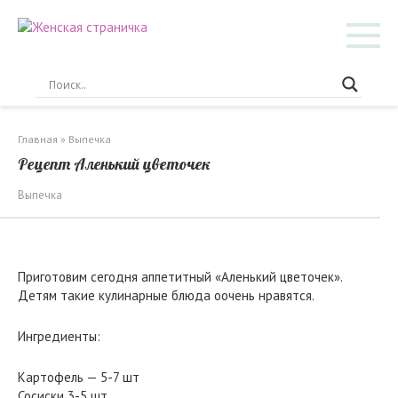
Перейти
к
контенту
Главная
»
Выпечка
Рецепт Аленький цветочек
Выпечка
Приготовим сегодня аппетитный «Аленький цветочек».
Детям такие кулинарные блюда оочень нравятся.
Ингредиенты:
Картофель — 5-7 шт
Сосиски 3-5 шт