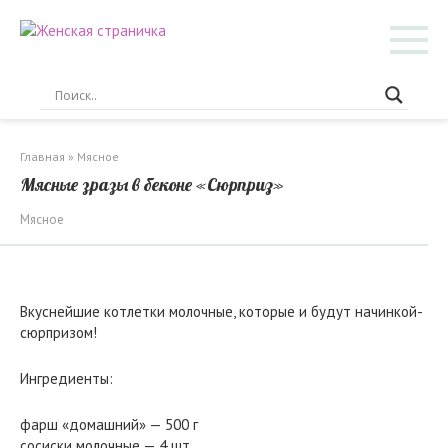
Перейти
к
контенту
Главная
»
Мясное
Мясные зразы в беконе «Сюрприз»
Мясное
Вкуснейшие котлетки молочные, которые и будут начинкой-
сюрпризом!
Ингредиенты:
фарш «домашний» — 500 г
сосиски молочные — 4 шт