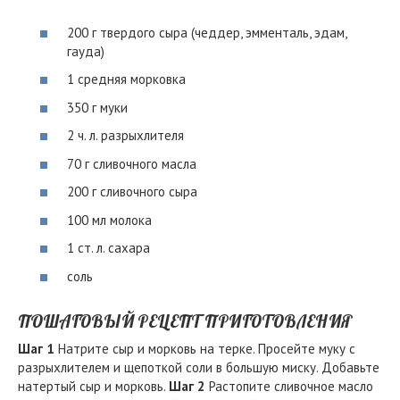
200 г твердого сыра (чеддер, эмменталь, эдам,
гауда)
1 средняя морковка
350 г муки
2 ч. л. разрыхлителя
70 г сливочного масла
200 г сливочного сыра
100 мл молока
1 ст. л. сахара
соль
ПОШАГОВЫЙ РЕЦЕПТ ПРИГОТОВЛЕНИЯ
Шаг 1
Натрите сыр и морковь на терке. Просейте муку с
разрыхлителем и щепоткой соли в большую миску. Добавьте
натертый сыр и морковь.
Шаг 2
Растопите сливочное масло