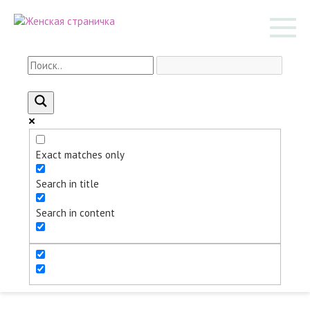
Перейти
к
контенту
Exact matches only
Search in title
Search in content