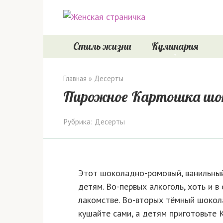
Перейти
к
контенту
Стиль жизни
Кулинария
Главная
»
Десерты
Пирожное Картошка шо
Рубрика:
Десерты
Этот шоколадно-ромовый, ванильны
детям. Во-первых алкоголь, хоть и в
лакомстве. Во-вторых тёмный шокол
кушайте сами, а детям приготовьте 