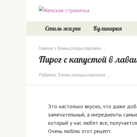
Перейти
к
контенту
Стиль жизни
Кулинария
Главная
»
Блины,оладьи,пирожки ...
Пирог с капустой в лава
Рубрика:
Блины,оладьи,пирожки ...
Это настолько вкусно, что даже доба
замечательный, а ингредиенты самые
который у нас любят все, получается
Очень люблю этот рецепт.