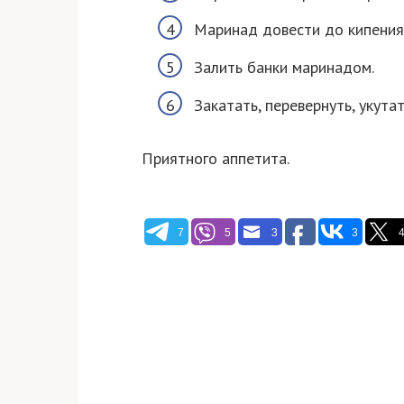
Маринад довести до кипения
Залить банки маринадом.
Закатать, перевернуть, укута
Приятного аппетита.
7
5
3
3