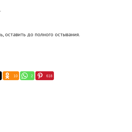
.
ть, оставить до полного остывания.
4
10
2
618