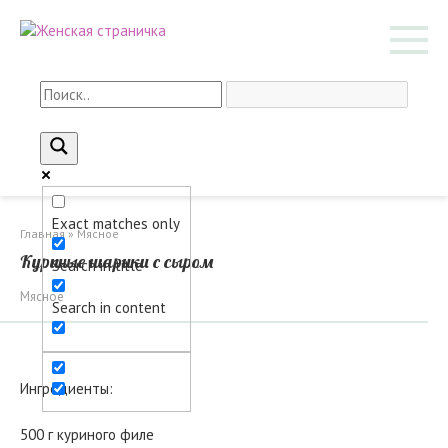
Перейти
к
контенту
Exact matches only
Главная
»
Мясное
Куриные шарики с сыром
Search in title
Мясное
Search in content
Ингредиенты:
500 г куриного филе