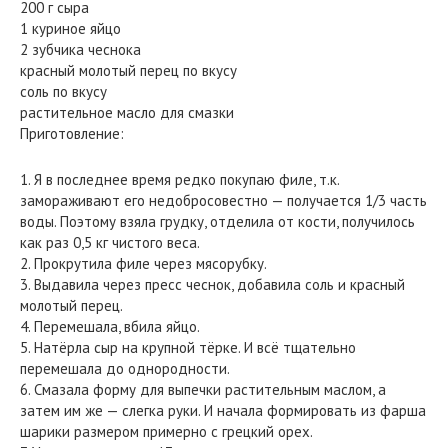
200 г сыра
1 куриное яйцо
2 зубчика чеснока
красный молотый перец по вкусу
соль по вкусу
растительное масло для смазки
Приготовление:
1. Я в последнее время редко покупаю филе, т.к.
замораживают его недобросовестно — получается 1/3 часть
воды. Поэтому взяла грудку, отделила от кости, получилось
как раз 0,5 кг чистого веса.
2. Прокрутила филе через мясорубку.
3. Выдавила через пресс чеснок, добавила соль и красный
молотый перец.
4. Перемешала, вбила яйцо.
5. Натёрла сыр на крупной тёрке. И всё тщательно
перемешала до однородности.
6. Смазала форму для выпечки растительным маслом, а
затем им же — слегка руки. И начала формировать из фарша
шарики размером примерно с грецкий орех.