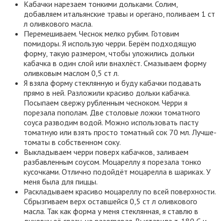
Кабачки нарезаем тонкими дольками. Солим,
добавляем итальянские травы и орегано, поливаем 1 ст
л оливкового масла.
Перемешиваем. Чеснок мелко рубим. Готовим
помидоры. Я использую черри. Берём подходящую
форму, такую размером, чтобы уложились дольки
кабачка в один слой или внахлёст. Смазываем форму
оливковым маслом 0,5 ст л.
Я взяла форму стеклянную и буду кабачки подавать
прямо в ней. Разложили красиво дольки кабачка.
Посыпаем свержу рубленным чесноком. Черри я
порезала пополам. Две столовые ложки томатного
соуса разводим водой. Можно использовать пасту
томатную или взять просто томатный сок 70 мл. Лучше-
томаты в собственном соку.
Выкладываем черри поверх кабачков, заливаем
разбавленным соусом. Моцареллу я порезала тонко
кусочками. Отлично подойдёт моцарелла в шариках. У
меня была для пиццы.
Раскладываем красиво моцареллу по всей поверхности.
Сбрызгиваем верх оставшейся 0,5 ст л оливкового
масла. Так как форма у меня стеклянная, я ставлю в