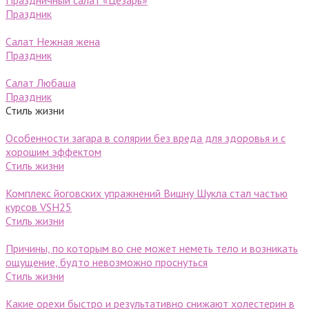
Праздничный салат «Цезарь»
Праздник
Салат Нежная жена
Праздник
Салат Любаша
Праздник
Стиль жизни
Особенности загара в солярии без вреда для здоровья и с
хорошим эффектом
Стиль жизни
Комплекс йоговских упражнений Вишну Шукла стал частью
курсов VSH25
Стиль жизни
Причины, по которым во сне может неметь тело и возникать
ощущение, будто невозможно проснуться
Стиль жизни
Какие орехи быстро и результативно снижают холестерин в