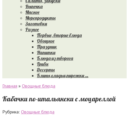
Салаты, закуски
Выпечка
Мясное
Морепродукты
Заготовки
Разное
Первые, вторые блюда
Овощное
Праздник
Напитки
Блюда из творога
Грибы
Десерты
Блины,оладьи,пирожки …
Главная
»
Овощные блюда
Кабачки по-итальянски с моцареллой
Рубрика:
Овощные блюда