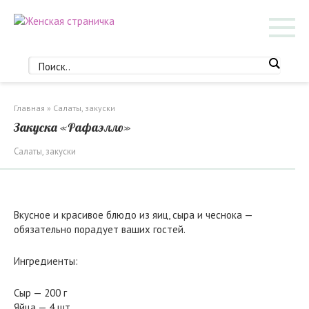
Перейти
к
контенту
Главная
»
Салаты, закуски
Закуска «Рафаэлло»
Салаты, закуски
Вкусное и красивое блюдо из яиц, сыра и чеснока —
обязательно порадует ваших гостей.
Ингредиенты:
Сыр — 200 г
Яйца — 4 шт.