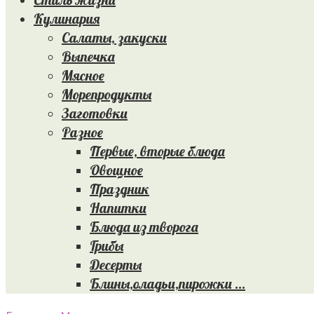
Кулинария
Салаты, закуски
Выпечка
Мясное
Морепродукты
Заготовки
Разное
Первые, вторые блюда
Овощное
Праздник
Напитки
Блюда из творога
Грибы
Десерты
Блины,оладьи,пирожки …