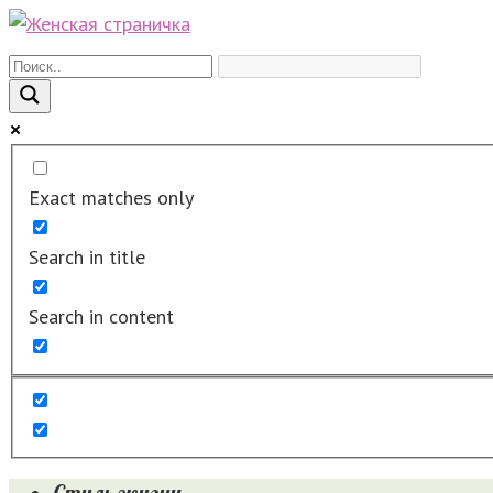
Перейти
к
контенту
Exact matches only
Search in title
Search in content
Стиль жизни