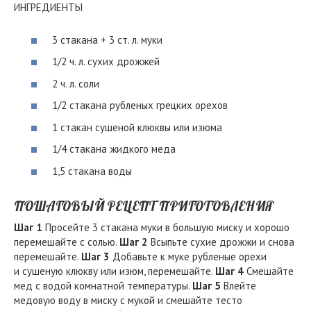
ИНГРЕДИЕНТЫ
3 стакана + 3 ст. л. муки
1/2 ч. л. сухих дрожжей
2 ч. л. соли
1/2 стакана рубленых грецких орехов
1 стакан сушеной клюквы или изюма
1/4 стакана жидкого меда
1,5 стакана воды
ПОШАГОВЫЙ РЕЦЕПТ ПРИГОТОВЛЕНИЯ
Шаг 1
Просейте 3 стакана муки в большую миску и хорошо
перемешайте с солью.
Шаг 2
Всыпьте сухие дрожжи и снова
перемешайте.
Шаг 3
Добавьте к муке рубленые орехи
и сушеную клюкву или изюм, перемешайте.
Шаг 4
Смешайте
мед с водой комнатной температуры.
Шаг 5
Влейте
медовую воду в миску с мукой и смешайте тесто