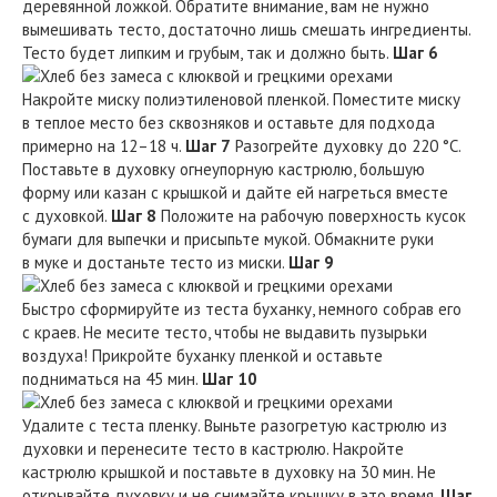
деревянной ложкой. Обратите внимание, вам не нужно
вымешивать тесто, достаточно лишь смешать ингредиенты.
Тесто будет липким и грубым, так и должно быть.
Шаг 6
Накройте миску полиэтиленовой пленкой. Поместите миску
в теплое место без сквозняков и оставьте для подхода
примерно на 12–18 ч.
Шаг 7
Разогрейте духовку до 220 °С.
Поставьте в духовку огнеупорную кастрюлю, большую
форму или казан с крышкой и дайте ей нагреться вместе
с духовкой.
Шаг 8
Положите на рабочую поверхность кусок
бумаги для выпечки и присыпьте мукой. Обмакните руки
в муке и достаньте тесто из миски.
Шаг 9
Быстро сформируйте из теста буханку, немного собрав его
с краев. Не месите тесто, чтобы не выдавить пузырьки
воздуха! Прикройте буханку пленкой и оставьте
подниматься на 45 мин.
Шаг 10
Удалите с теста пленку. Выньте разогретую кастрюлю из
духовки и перенесите тесто в кастрюлю. Накройте
кастрюлю крышкой и поставьте в духовку на 30 мин. Не
открывайте духовку и не снимайте крышку в это время.
Шаг