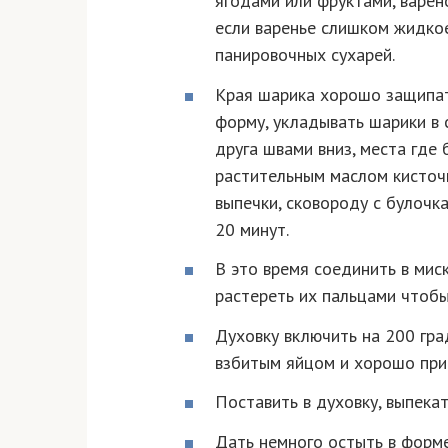
ягодами или фруктами, варен
если варенье слишком жидкое
панировочных сухарей.
Края шарика хорошо защипат
форму, укладывать шарики в 
друга швами вниз, места где
растительным маслом кисточк
выпечки, сковороду с булочк
20 минут.
В это время соединить в мис
растереть их пальцами чтобы
Духовку включить на 200 гр
взбитым яйцом и хорошо при
Поставить в духовку, выпекат
Дать немного остыть в форме