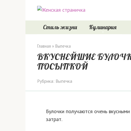
Перейти
к
контенту
Стиль жизни
Кулинария
Главная
»
Выпечка
ВКУСНЕЙШИЕ БУЛОЧК
ПОСЫПКОЙ
Рубрика:
Выпечка
Булочки получаются очень вкусными 
затрат.