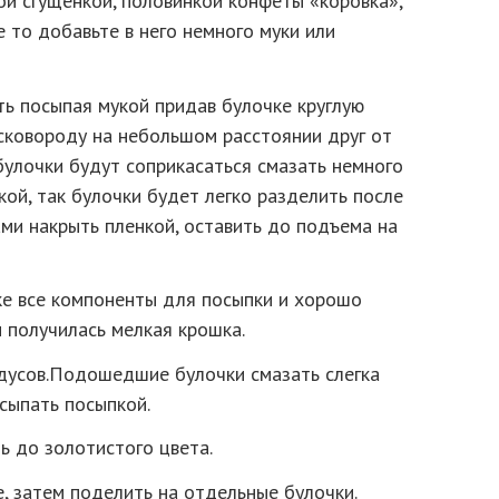
ой сгущенкой, половинкой конфеты «коровка»,
 то добавьте в него немного муки или
ь посыпая мукой придав булочке круглую
сковороду на небольшом расстоянии друг от
 булочки будут соприкасаться смазать немного
ой, так булочки будет легко разделить после
ами накрыть пленкой, оставить до подъема на
ке все компоненты для посыпки и хорошо
 получилась мелкая крошка.
адусов.Подошедшие булочки смазать слегка
сыпать посыпкой.
ь до золотистого цвета.
, затем поделить на отдельные булочки.