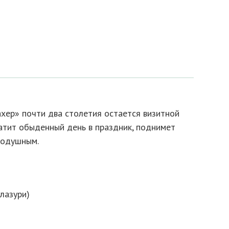
ер» почти два столетия остается визитной
ратит обыденный день в праздник, поднимет
нодушным.
глазури)