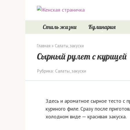
Перейти
к
контенту
Стиль жизни
Кулинария
Главная
»
Салаты, закуски
Сырный рулет с курицей
Рубрика:
Салаты, закуски
Здесь и ароматное сырное тесто с п
куриного филе. Сразу после пригото
холодном виде — красивая закуска.