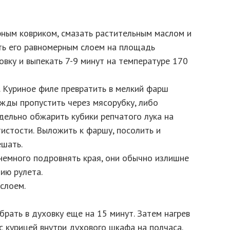
рным ковриком, смазать растительным маслом и
ть его равномерным слоем на площадь
овку и выпекать 7-9 минут на температуре 170
у. Куриное филе превратить в мелкий фарш
ды пропустить через мясорубку, либо
дельно обжарить кубики репчатого лука на
истости. Выложить к фаршу, посолить и
шать.
 немного подровнять края, они обычно излишне
ию рулета.
 слоем.
брать в духовку еще на 15 минут. Затем нагрев
с курицей внутри духового шкафа на полчаса.