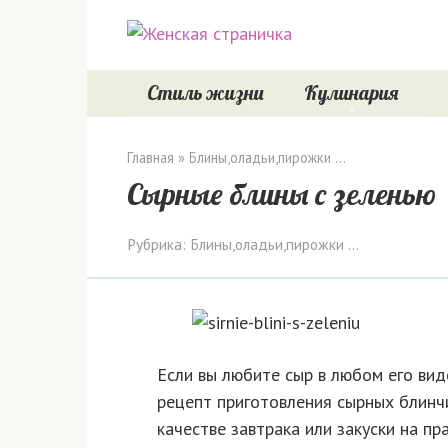
Перейти
к
контенту
Стиль жизни
Кулинария
Главная
»
Блины,оладьи,пирожки ...
Сырные блины с зеленью
Рубрика:
Блины,оладьи,пирожки ...
Если вы любите сыр в любом его вид
рецепт приготовления сырных блинчи
качестве завтрака или закуски на пр