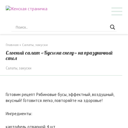
Перейти
к
контенту
Главная
»
Салаты, закуски
Слоеный салат «Бусы на снегу» на праздничный
стол
Салаты, закуски
Готовим рецепт Рябиновые бусы, эффектный, воздушный,
вкусный! Готовится легко, повторяйте на здоровье!
Ингредиенты:
картофель отварной 4 шт