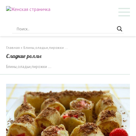
Перейти
к
контенту
Главная
»
Блины,оладьи,пирожки ...
Сладкие роллы
Блины,оладьи,пирожки ...