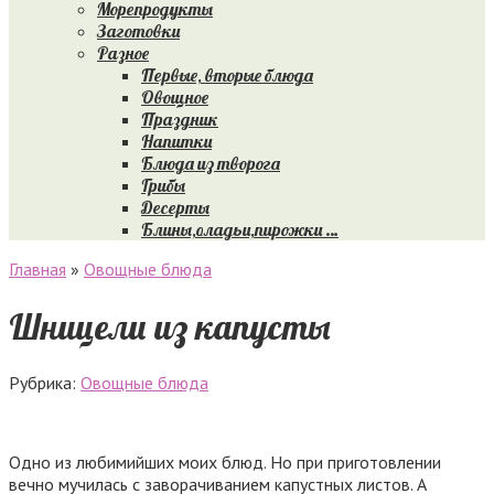
Морепродукты
Заготовки
Разное
Первые, вторые блюда
Овощное
Праздник
Напитки
Блюда из творога
Грибы
Десерты
Блины,оладьи,пирожки …
Главная
»
Овощные блюда
Шницели из капусты
Рубрика:
Овощные блюда
Одно из любимийших моих блюд. Но при приготовлении
вечно мучилась с заворачиванием капустных листов. А