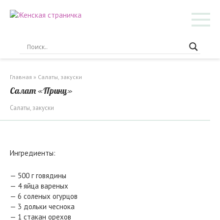
Перейти
к
контенту
Главная
»
Салаты, закуски
Салат «Принц»
Салаты, закуски
Ингредиенты:
— 500 г говядины
— 4 яйцa вареных
— 6 соленых огурцов
— 3 дольки чеснока
— 1 стакан орехов