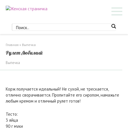
Перейти
к
контенту
Главная
»
Выпечка
Рулет Любимый
Выпечка
Корж получается идеальный! Не сухой, не трескается,
отлично сворачивается. Пропитайте его сиропом, намажьте
любым кремом и отличный рулет готов!
Тесто:
3 яйца
90 г муки